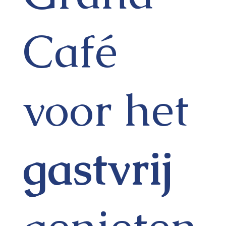
Café
voor het
gastvrij