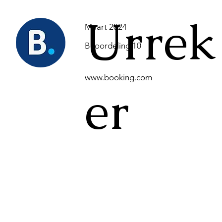
Urrek
Maart 2024
Beoordeling 10
www.booking.com
er